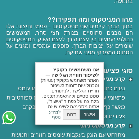
בתנועה.
מהו המניסקוס ומה תפקידו??
בתוך הברך קיימים שני מניסקוסים – פנימי וחיצוני. אלו
הם מבנים סחוסיים בצורת חצי סהר, המשמשים
כבולמי זעזועים בין עצם הירך לעצם השוק. המניסקוסים
שומרים על יציבות הברך, סופגים עומסים ומגנים על
הסחוס המפרקי מפני שחיקה.
סוגי פציעות מניסקוס
אנו משתמשים בקוקיז
לשיפור חוויית הגלישה
—
קרע מניסקוס טראומתי
האתר משתמש בקוקיז (עוגיות)
וטכנולוגיות דומות לשיפור
נגרם כתוצאה מתנועה סיבובית מהירה או עומס
חוויית הגלישה, לניתוחים
סטטיסטיים ולהתאמת תכנים.
פתאומי על הברך – למשל, בזמן פעילות ספורטיבית
בלחיצה על כפתור "אישור",
כאשר כף הרגל מקובעת לקרקע. שכיח בקרב
את/ה מסכימ/ה לשימוש זה.
למידע
אישור
דחה
צעירים וספורטאים.
נוסף
קרע מניסקוס ניווני
מתרחש עם הזמן בעקבות עומסים חוזרים ותנועות