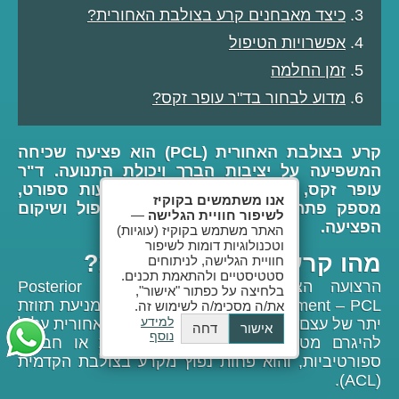
כיצד מאבחנים קרע בצולבת האחורית?
אפשרויות הטיפול
זמן החלמה
מדוע לבחור בד"ר עופר זקס?
קרע בצולבת האחורית (PCL)
הוא פציעה שכיחה
המשפיעה על יציבות הברך ויכולת התנועה. ד"ר
עופר זקס, מומחה לניתוחי ברך ופגיעות ספורט,
אנו משתמשים בקוקיז
מספק פתרונות מתקדמים לאבחון, טיפול ושיקום
לשיפור חוויית הגלישה
—
הפציעה.
האתר משתמש בקוקיז (עוגיות)
וטכנולוגיות דומות לשיפור
מהו קרע בצולבת האחורית?
חוויית הגלישה, לניתוחים
סטטיסטיים ולהתאמת תכנים.
הרצועה הצולבת האחורית (Posterior Cruciate
בלחיצה על כפתור "אישור",
Ligament – PCL) אחראית לייצוב הברך ומניעת תזוזת
את/ה מסכימ/ה לשימוש זה.
למידע
יתר של עצם השוק לאחור. קרע בצולבת האחורית עלול
אישור
דחה
נוסף
להיגרם מטראומה ישירה לברך, נפילות או חבלות
ספורטיביות, והוא פחות נפוץ מקרע בצולבת הקדמית
(ACL).