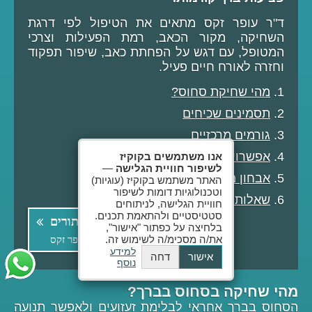
ד"ר עופר זקס מתאים את הטיפול לפי דרגת
השחיקה, מקור הכאב, רמת הפעילות וצרכי
המטופל, עם דגש על הפחתת כאב, שיפור תפקוד
וחזרה לאורח חיים פעיל.
מהי שחיקת סחוס?
תסמינים שכיחים
גורמים מרכזיים
אפשרויות טיפול
אנו משתמשים בקוקיז
לשיפור חוויית הגלישה
—
אבחון מדויק
האתר משתמש בקוקיז (עוגיות)
וטכנולוגיות דומות לשיפור
שאלות נפוצות
חוויית הגלישה, לניתוחים
סטטיסטיים ולהתאמת תכנים.
לקביעת תורים
בלחיצה על כפתור "אישור",
את/ה מסכימ/ה לשימוש זה.
לד"ר עופר זקס
למידע
אישור
דחה
נוסף
מהי שחיקה בסחוס בברך?
הסחוס בברך אחראי לבלימת זעזועים ולאפשר תנועה