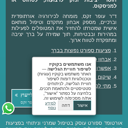
חוסר יציבות ונזק לרצועות, לסחוס או
למניסקוס.
ד"ר עופר זקס, מומחה לכירורגיה אורתופדית
וברכיים, מספק אבחון מתקדם וטיפול מותאם
אישית שמטרתו להחזיר את המטופלים לפעילות
במהירות ובבטיחות, תוך שמירה על ברך יציבה
ומתפקדת לטווח ארוך.
פציעות ספורט נפוצות בברך
אבחון פציעות ברך
אנו משתמשים בקוקיז
אפשרויות טיפול מתקדמות
לשיפור חוויית הגלישה
—
האתר משתמש בקוקיז (עוגיות)
שיקום וחזרה לפעילות
וטכנולוגיות דומות לשיפור
חוויית הגלישה, לניתוחים
מתי לפנות לבדיקה?
סטטיסטיים ולהתאמת תכנים.
בלחיצה על כפתור "אישור",
לקביעת תור לייעוץ
את/ה מסכימ/ה לשימוש זה.
אצל ד"ר עופר זקס
למידע
אישור
דחה
נוסף
אורטופד ספורט עוסק בטיפול שמרני וניתוחי בפציעות