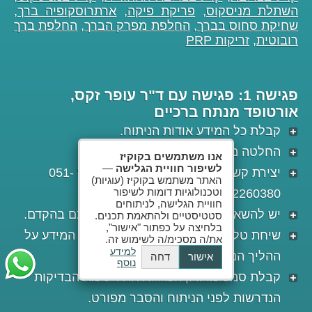
השתלת מניסקוס
,
פריקת פיקה
,
ארתרוסקופיה ברך
,
שחיקת סחוס בברך
,
החלפת מפרק הברך
,
החלפת ברך
רובוטית
,
זריקות PRP
פגישה 1: פגישה עם ד"ר עופר זקס,
אורטופד מנתח ברכיים
קבלת כל המידע אודות הניתוח.
החלטה משותפת לבצע את הניתוח.
אנו משתמשים בקוקיז
לשיפור חוויית הגלישה
—
יצירת קשר עם מוקד זימון ניתוחים בטל' 051-
האתר משתמש בקוקיז (עוגיות)
וטכנולוגיות דומות לשיפור
2260380.
חוויית הגלישה, לניתוחים
יש להשאיר הודעה לדורון, שתחזור אליכם בהקדם.
סטטיסטיים ולהתאמת תכנים.
בלחיצה על כפתור "אישור",
שיחת טלפון עם דורון ובה תקבל את כל המידע על
את/ה מסכימ/ה לשימוש זה.
למידע
ההליך הניתוחי וייקבע מועד לניתוח.
אישור
דחה
נוסף
קבלת סמס מדורון הכוללת את רשימת הבדיקות
הנדרשות לפני הניתוח והסבר מפורט.