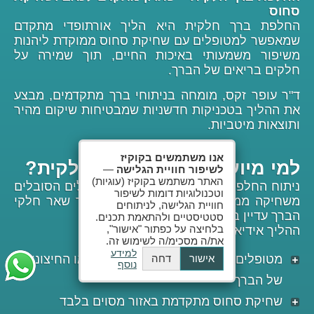
סחוס
החלפת ברך חלקית היא הליך אורתופדי מתקדם
שמאפשר למטופלים עם שחיקת סחוס ממוקדת ליהנות
משיפור משמעותי באיכות החיים, תוך שמירה על
חלקים בריאים של הברך.
ד"ר עופר זקס, מומחה בניתוחי ברך מתקדמים, מבצע
את ההליך בטכניקות חדשניות שמבטיחות שיקום מהיר
ותוצאות מיטביות.
אנו משתמשים בקוקיז
למי מיועדת החלפת ברך חלקית?
לשיפור חוויית הגלישה
—
האתר משתמש בקוקיז (עוגיות)
ניתוח החלפת ברך חלקית מתאים למטופלים הסובלים
וטכנולוגיות דומות לשיפור
משחיקה ממוקדת של מפרק הברך, כאשר שאר חלקי
חוויית הגלישה, לניתוחים
הברך עדיין בריאים.
סטטיסטיים ולהתאמת תכנים.
בלחיצה על כפתור "אישור",
ההליך אידיאלי עבור:
את/ה מסכימ/ה לשימוש זה.
למידע
מטופלים עם כאב ממוקד בצד הפנימי או החיצוני
אישור
דחה
נוסף
של הברך
שחיקת סחוס מתקדמת באזור מסוים בלבד